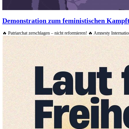
Demonstration zum feministischen Kampf
🔥 Patriarchat zerschlagen – nicht reformieren! 🔥 Amnesty Internat