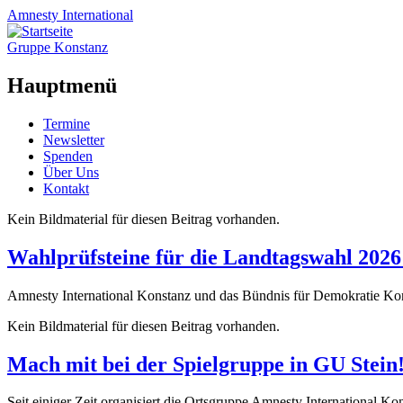
Amnesty
International
Gruppe Konstanz
Hauptmenü
Zum
Termine
Inhalt
Newsletter
springen
Spenden
Über Uns
Kontakt
Kein Bildmaterial für diesen Beitrag vorhanden.
Wahlprüfsteine für die Landtagswahl 202
Amnesty International Konstanz und das Bündnis für Demokratie Kon
Kein Bildmaterial für diesen Beitrag vorhanden.
Mach mit bei der Spielgruppe in GU Stein
Seit einiger Zeit organisiert die Ortsgruppe Amnesty International K