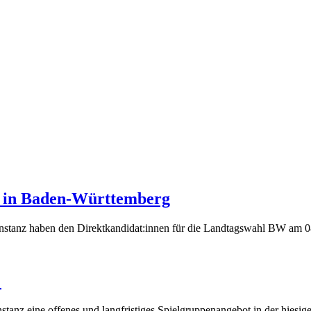
6 in Baden-Württemberg
stanz haben den Direktkandidat:innen für die Landtagswahl BW am 08.
!
onstanz eine offenes und langfristiges Spielgruppenangebot in der hiesi