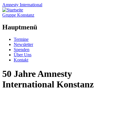
Amnesty
International
Gruppe Konstanz
Hauptmenü
Zum
Termine
Inhalt
Newsletter
springen
Spenden
Über Uns
Kontakt
50 Jahre Amnesty
International Konstanz